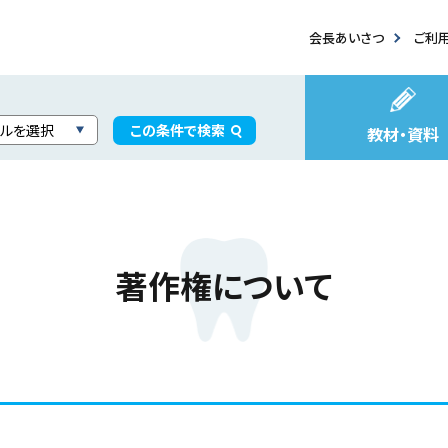
会長あいさつ
ご利
教材・資料
教材・資料
日学歯スクールキャラクターズ
よくある質問
著作権について
日学歯への入会案内
会長挨拶