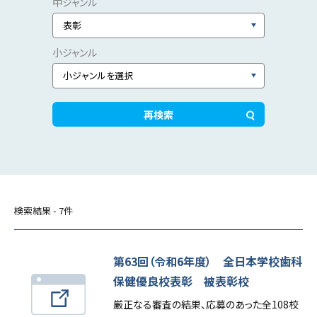
教材・資料
日学歯スクールキャラクターズ
よくある質問
日学歯への入会案内
会長挨拶
関連・加盟団体
ご利用上の注意
検索結果 - 7件
個人情報保護方針
著作権について
第63回（令和6年度） 全日本学校歯科
保健優良校表彰 被表彰校
厳正なる審査の結果、応募のあった全108校